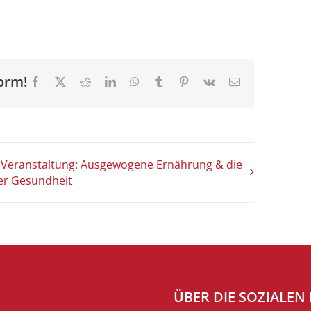
orm!
Facebook
X
Reddit
LinkedIn
WhatsApp
Tumblr
Pinterest
Vk
E-
Mail
 Veranstaltung: Ausgewogene Ernährung & die
er Gesundheit
ÜBER DIE SOZIALEN