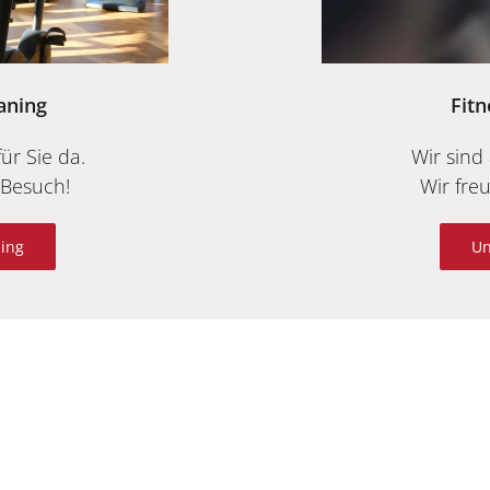
aning
Fitn
ür Sie da.
Wir sind 
 Besuch!
Wir fre
ning
Un