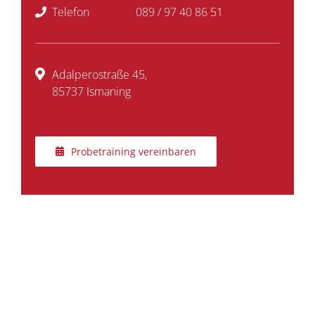
Telefon
089 / 97 40 86 51
Adalperostraße 45,
85737 Ismaning
Probetraining vereinbaren