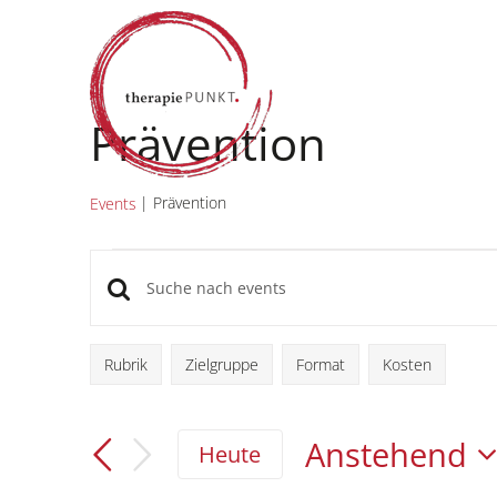
Zum
Inhalt
springen
Prävention
Prävention
Events
Events
Bitte
Events
Schlüsselwort
Suche
eingeben.
Rubrik
Zielgruppe
Format
Kosten
Filter
Das
Suche
Ändern
und
nach
der
Anstehend
Events
Heute
Ansichten,
Formular-
Schlüsselwort.
Datum