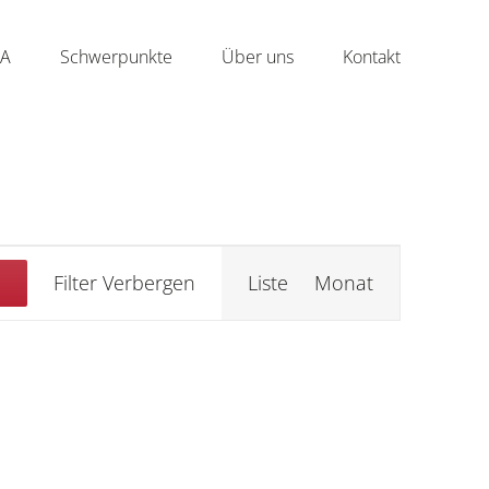
NA
Schwerpunkte
Über uns
Kontakt
Event
Filter Verbergen
Liste
Monat
Ansichten-
Navigation