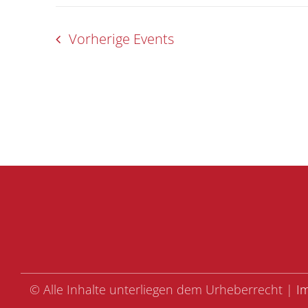
Vorherige
Events
© Alle Inhalte unterliegen dem Urheberrecht |
I