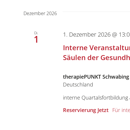
Eingabefelder
wählen.
Navigation
wird
Dezember 2026
die
Liste
der
Di.
1. Dezember 2026 @ 13:
1
Veranstaltungen
Interne Veranstalt
mit
den
Säulen der Gesundh
gefilterten
Ergebnissen
therapiePUNKT Schwabin
aktualisieren
Deutschland
interne Quartalsfortbildung
Reservierung Jetzt