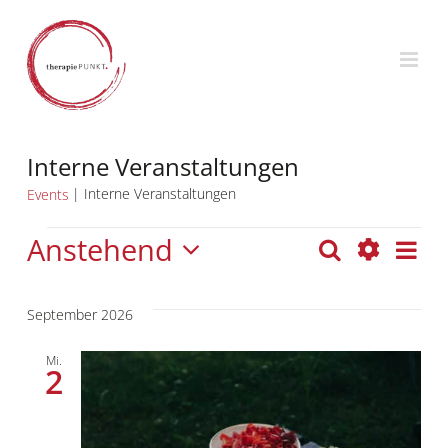
Zum
Inhalt
springen
Interne Veranstaltungen
Interne Veranstaltungen
Events
Events
Anstehend
Ev
Suche
Events
Liste
Filter
Datum
An
Anzeigen
wählen.
Suche
September 2026
Na
und
Mi.
2
Ansichten
Navigati