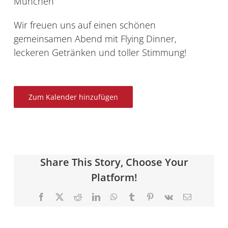
München
Wir freuen uns auf einen schönen
gemeinsamen Abend mit Flying Dinner,
leckeren Getränken und toller Stimmung!
Zum Kalender hinzufügen
Share This Story, Choose Your
Platform!
Facebook
X
Reddit
LinkedIn
WhatsApp
Tumblr
Pinterest
Vk
E-
Mail