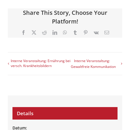
Share This Story, Choose Your
Platform!
Facebook
X
Reddit
LinkedIn
WhatsApp
Tumblr
Pinterest
Vk
E-
Mail
Interne Veranstaltung: Ernährung bei
Interne Veranstaltung:
versch. Krankheitsbildern
Gewaltfreie Kommunikation
Details
Datum: